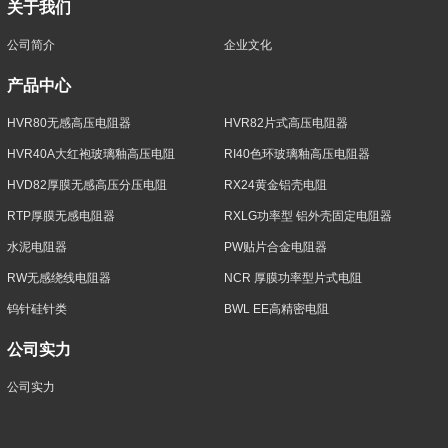
关于我们
公司简介
企业文化
产品中心
HVR80无感高压电阻器
HVR82片式高压电阻器
HVR40A大红袍玻璃釉高压电阻
RI40色环玻璃釉高压电阻器
HVD82厚膜无感高压分压电阻
RX24黄金铝壳电阻
RTP厚膜无感电阻器
RXLG功率型 铝外壳固定电阻器
水泥电阻器
PW贴片合金电阻器
RW无感绕线电阻器
NCR 厚膜功率型片式电阻
钨针硅针类
BWL EE高精密电阻
公司实力
公司实力