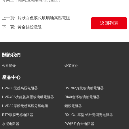
上一頁:
片狀白色膜式玻璃釉高壓電阻
返回列表
下一頁:
黃金鋁殼電阻
關於我們
公司簡介
企業文化
產品中心
HVR80无感高压电阻器
HVR82片狀玻璃釉電阻器
HVR40A大紅袍高壓玻璃釉電阻器
RI40色环玻璃釉電阻器
HVD82厚膜无感高压分压电阻
鋁殼電阻器
RTP厚膜无感电阻器
RXLG功率型 铝外壳固定电阻器
水泥电阻器
PW贴片合金电阻器